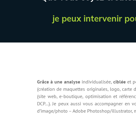
je peux intervenir po
Grâce à une analyse
individualisée,
ciblée
et p
(création de maquettes originales, logo, carte de
(site web, e-boutique, optimisation et référe
DCP…). Je peux aussi vous accompagner en 
d’image/photo – Adobe Photoshop/illustrator, 