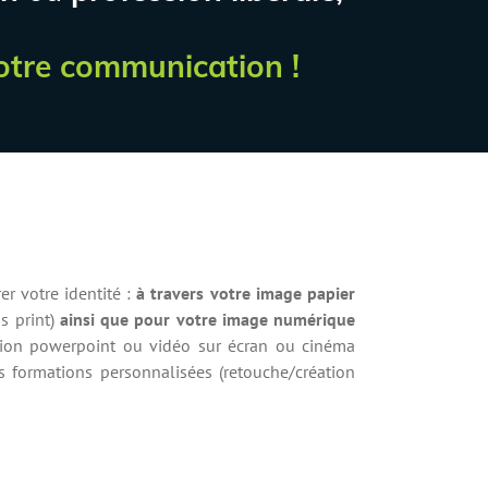
otre communication !
er votre identité :
à travers votre image papier
s print)
ainsi que pour votre
image numérique
tation powerpoint ou vidéo sur écran ou cinéma
 formations personnalisées (retouche/création