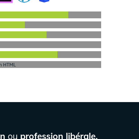
ion HTML
an
ou
profession libérale,