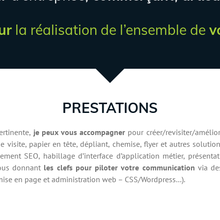
ur
la réalisation de l’ensemble de
v
PRESTATIONS
ertinente,
je peux vous accompagner
pour créer/revisiter/amélior
 visite, papier en tête, dépliant, chemise, flyer et autres solution
ncement SEO, habillage d’interface d’application métier, présen
vous donnant
les clefs pour piloter votre communication
via des
mise en page et administration web – CSS/Wordpress…).