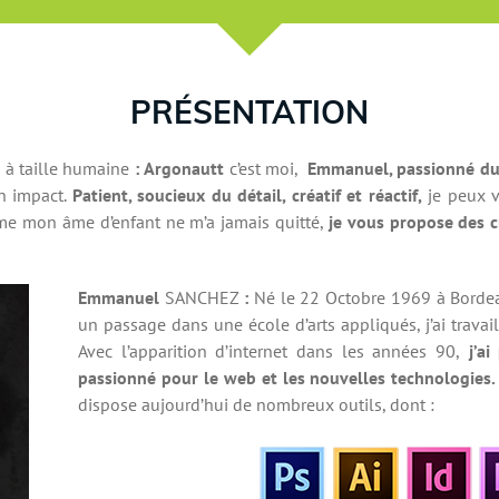
PRÉSENTATION
n
à taille humaine
:
Argonautt
c’est moi,
Emmanuel,
passionné d
n impact.
Patient, soucieux du détail, créatif et réactif,
je peux v
omme mon âme d’enfant ne m’a jamais quitté,
je vous propose des c
Emmanuel
SANCHEZ
:
Né le 22 Octobre 1969 à Bordea
un passage dans une école d’arts appliqués, j’ai trav
Avec l’apparition d’internet dans les années 90,
j’ai
passionné pour le web et les nouvelles technologies.
dispose aujourd’hui de nombreux outils, dont :