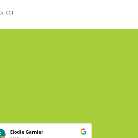
 du
CGI
Elodie Garnier